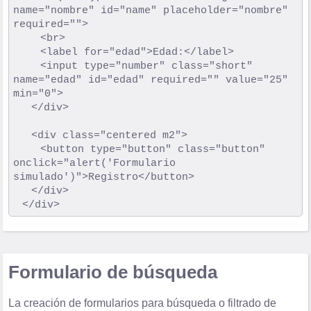
name="nombre" id="name" placeholder="nombre" 
required="">

			<br>

			<label for="edad">Edad:</label>

			<input type="number" class="short" 
name="edad" id="edad" required="" value="25" 
min="0">

		</div>

		<div class="centered m2">

			<button type="button" class="button" 
onclick="alert('Formulario 
simulado')">Registro</button>

		</div>

Formulario de búsqueda
La creación de formularios para búsqueda o filtrado de