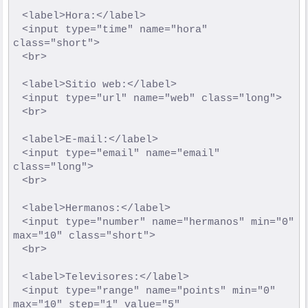
	<label>Hora:</label>

	<input type="time" name="hora" 
class="short">

	<br>

	<label>Sitio web:</label>

	<input type="url" name="web" class="long">

	<br>

	<label>E-mail:</label>

	<input type="email" name="email" 
class="long">

	<br>

	<label>Hermanos:</label>

	<input type="number" name="hermanos" min="0" 
max="10" class="short">

	<br>

	<label>Televisores:</label> 

	<input type="range" name="points" min="0" 
max="10" step="1" value="5" 