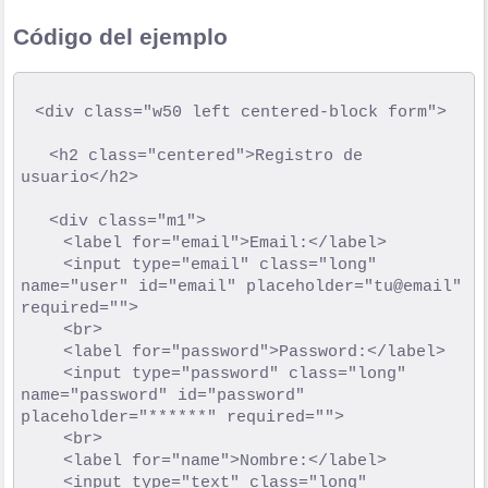
Código del ejemplo
	<div class="w50 left centered-block form">

		<h2 class="centered">Registro de 
usuario</h2>

		<div class="m1">

			<label for="email">Email:</label>

			<input type="email" class="long" 
name="user" id="email" placeholder="tu@email" 
required="">

			<br>

			<label for="password">Password:</label>

			<input type="password" class="long" 
name="password" id="password" 
placeholder="******" required="">

			<br>

			<label for="name">Nombre:</label>

			<input type="text" class="long" 