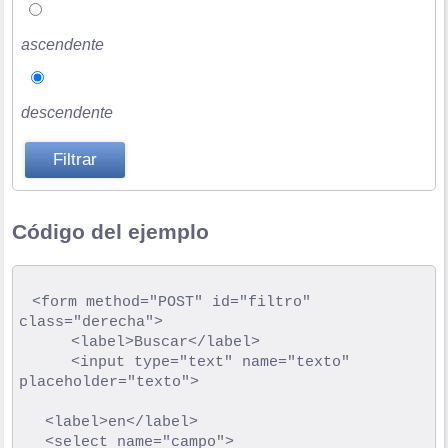
ascendente
descendente
Código del ejemplo
	<form method="POST" id="filtro" 
class="derecha">

	   	<label>Buscar</label>

	   	<input type="text" name="texto" 
placeholder="texto">

		<label>en</label>

		<select name="campo">
