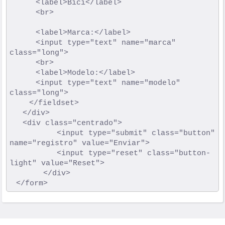
				<label>Bici</label>

				<br>

				<label>Marca:</label>

				<input type="text" name="marca" 
class="long">

				<br>

				<label>Modelo:</label>

				<input type="text" name="modelo" 
class="long">

			</fieldset>

		</div>			

		<div class="centrado">

	         <input type="submit" class="button" 
name="registro" value="Enviar">

	         <input type="reset" class="button-
light" value="Reset">

	      </div>
