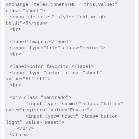
onchange="teles.innerHTML = this.value;" 
class="short">

	<span id="teles" style="font-weight: 
bold;">5</span>

	<br>

	<label>Imagen:</label>

	<input type="file" class="medium">

	<br>

	<label>Color favorito:</label>

	<input type="color" class="short" 
value="#ffffff">

	<br>

	<div class="centrado">

       <input type="submit" class="button" 
name="registro" value="Enviar">

       <input type="reset" class="button-
light" value="Reset">

    </div>
