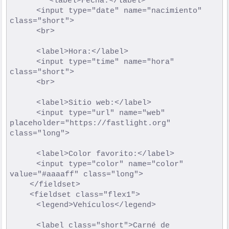
			   	<label>Fecha:</label>

				<input type="date" name="nacimiento" 
class="short">

				<br>

				<label>Hora:</label>

				<input type="time" name="hora" 
class="short">

				<br>

				<label>Sitio web:</label>

				<input type="url" name="web" 
placeholder="https://fastlight.org" 
class="long">

				<label>Color favorito:</label>

				<input type="color" name="color" 
value="#aaaaff" class="long">

			</fieldset>

			<fieldset class="flex1">

				<legend>Vehículos</legend>

				<label class="short">Carné de 