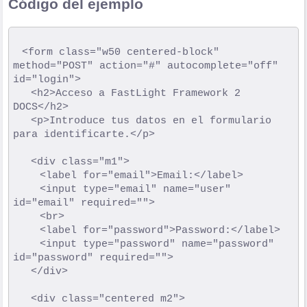
Código del ejemplo
	<form class="w50 centered-block" 
method="POST" action="#" autocomplete="off" 
id="login">

		<h2>Acceso a FastLight Framework 2 
DOCS</h2>

		<p>Introduce tus datos en el formulario 
para identificarte.</p>

		<div class="m1">

			<label for="email">Email:</label>

			<input type="email" name="user" 
id="email" required="">

			<br>

			<label for="password">Password:</label>

			<input type="password" name="password" 
id="password" required="">

		</div>

		<div class="centered m2">
