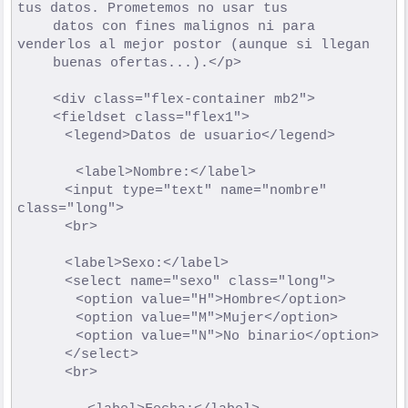
tus datos. Prometemos no usar tus

	  	datos con fines malignos ni para 
venderlos al mejor postor (aunque si llegan

	  	buenas ofertas...).</p>

	  	<div class="flex-container mb2">

			<fieldset class="flex1">

				<legend>Datos de usuario</legend>

			  	<label>Nombre:</label>

				<input type="text" name="nombre" 
class="long">

				<br>

				<label>Sexo:</label>

				<select name="sexo" class="long">

					<option value="H">Hombre</option>

					<option value="M">Mujer</option>

					<option value="N">No binario</option>

				</select>

				<br>
