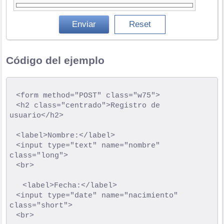
Código del ejemplo
	<form method="POST" class="w75">

	<h2 class="centrado">Registro de 
usuario</h2>

	<label>Nombre:</label>

	<input type="text" name="nombre" 
class="long">

	<br>

  	<label>Fecha:</label>

	<input type="date" name="nacimiento" 
class="short">

	<br>
